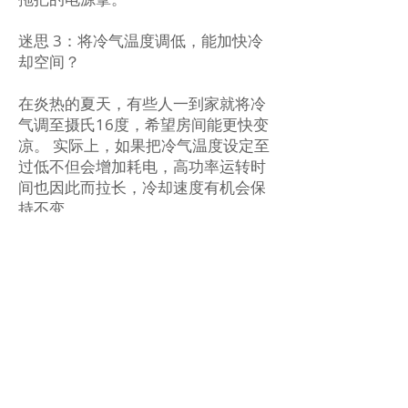
迷思 3：将冷气温度调低，能加快冷
却空间？
在炎热的夏天，有些人一到家就将冷
气调至摄氏16度，希望房间能更快变
凉。 实际上，如果把冷气温度设定至
过低不但会增加耗电，高功率运转时
间也因此而拉长，冷却速度有机会保
持不变。
因此，与其将空调设置为较低温度，
倒不如将其设置为摄氏24-26度或更
高，同时搭配电风扇或循环扇改善空
气循环，既舒适又节能。 有数据显
示，冷气温度每调高1度，可以将冷
气的能源消耗减少约3%。